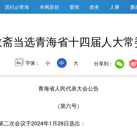
国社@青海
本网原创
要闻
政务
人事
廉
敬斋当选青海省十四届人大常
字体：
小
中
大
分享到：
青海省人民代表大会公告
（第六号）
次会议于2024年1月28日选出：