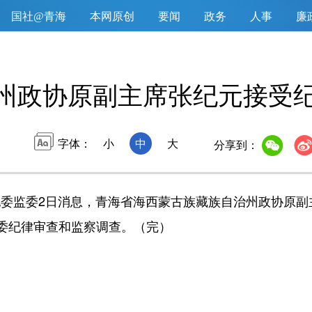
国社@青海
本网原创
要闻
政务
人事
廉
州政协原副主席张纪元接受
字体：
小
中
大
分享到：
委监委2日消息，青海省海西蒙古族藏族自治州政协原副
委纪律审查和监察调查。（完）