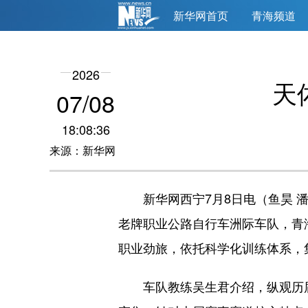
新华网首页
青海频道
2026
天
07/08
18:08:36
来源：新华网
新华网西宁7月8日电（鱼昊 潘
老牌职业公路自行车洲际车队，青
职业劲旅，依托科学化训练体系，
车队教练吴生君介绍，纵观历届