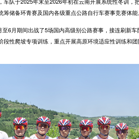
车队于2025年末至2026年初在云南开展系统性冬训
统筹储备环青赛及国内各级重点公路自行车赛事竞赛体能
月至6月期间出战了5场国内高级别公路赛事，接连刷新车
阶段性爬坡专项训练，重点开展高原环境适应性训练和团