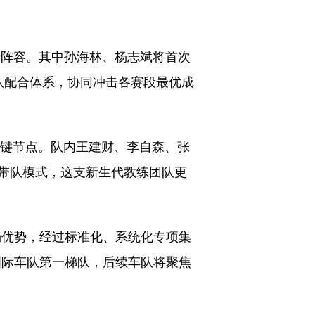
阵容。其中孙海林、杨志斌将首次
队配合体系，协同冲击各赛段最优成
键节点。队内王建财、李自森、张
带队模式，这支新生代教练团队更
优势，经过标准化、系统化专项集
洲际车队第一梯队，后续车队将聚焦