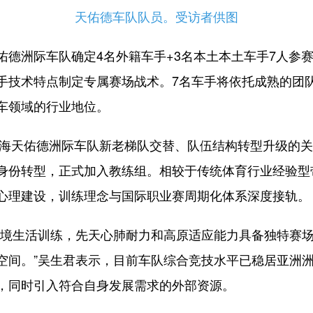
天佑德车队队员。受访者供图
洲际车队确定4名外籍车手+3名本土本土车手7人参赛
手技术特点制定专属赛场战术。7名车手将依托成熟的团
车领域的行业地位。
海天佑德洲际车队新老梯队交替、队伍结构转型升级的关
身份转型，正式加入教练组。相较于传统体育行业经验型
心理建设，训练理念与国际职业赛周期化体系深度接轨。
境生活训练，先天心肺耐力和高原适应能力具备独特赛场
空间。”吴生君表示，目前车队综合竞技水平已稳居亚洲
，同时引入符合自身发展需求的外部资源。