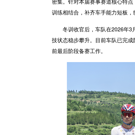
密集。针对本届赛事赛道核心特点，
训练相结合，补齐车手能力短板，
冬训收官后，车队在2026年3
技状态稳步攀升。目前车队已完成
前最后阶段备赛工作。