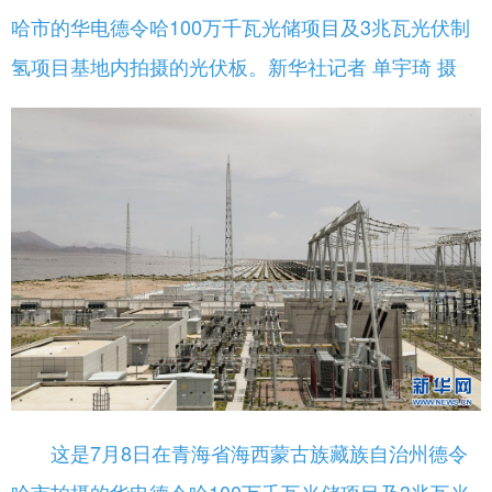
哈市的华电德令哈100万千瓦光储项目及3兆瓦光伏制
氢项目基地内拍摄的光伏板。新华社记者 单宇琦 摄
这是7月8日在青海省海西蒙古族藏族自治州德令