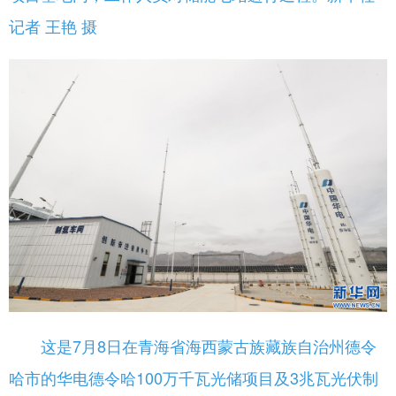
记者 王艳 摄
这是7月8日在青海省海西蒙古族藏族自治州德令
哈市的华电德令哈100万千瓦光储项目及3兆瓦光伏制