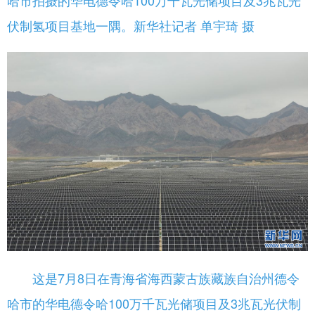
哈市拍摄的华电德令哈100万千瓦光储项目及3兆瓦光
伏制氢项目基地一隅。新华社记者 单宇琦 摄
这是7月8日在青海省海西蒙古族藏族自治州德令
哈市的华电德令哈100万千瓦光储项目及3兆瓦光伏制