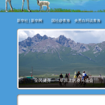
新华社
|
新华网
国社@青海
央秀白玛说青海
全民健身——草原上的赛马盛会