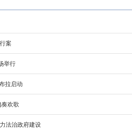
行案
场举行
坎布拉启动
鸣奏欢歌
力法治政府建设