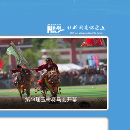
第44届玉树赛马会开幕
第