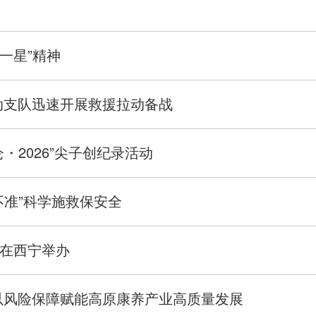
一星”精神
动支队迅速开展救援拉动备战
・2026”尖子创纪录活动
不准”科学施救保安全
在西宁举办
以风险保障赋能高原康养产业高质量发展