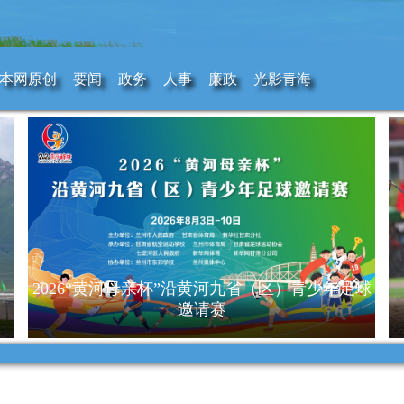
本网原创
要闻
政务
人事
廉政
光影青海
2026“黄河母亲杯”沿黄河九省（区）青少年足球
邀请赛